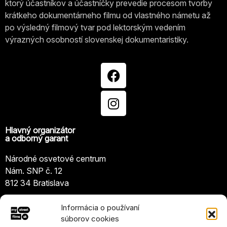
ktorý účastníkov a účastníčky prevedie procesom tvorby
krátkeho dokumentárneho filmu od vlastného námetu až
po výsledný filmový tvar pod lektorským vedením
výrazných osobností slovenskej dokumentaristiky.
Hlavný organizátor
a odborný garant
Národné osvetové centrum
Nám. SNP č. 12
812 34 Bratislava
IČO: 00164615
Informácia o používaní
súborov cookies
www.nocka.sk