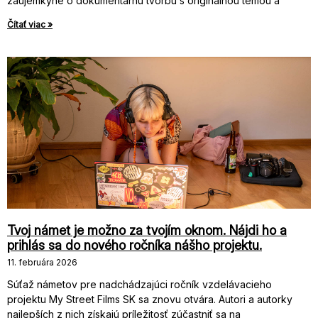
záujemkyne o dokumentárnu tvorbu s originálnou témou a
Čítať viac »
Tvoj námet je možno za tvojím oknom. Nájdi ho a
prihlás sa do nového ročníka nášho projektu.
11. februára 2026
Súťaž námetov pre nadchádzajúci ročník vzdelávacieho
projektu My Street Films SK sa znovu otvára. Autori a autorky
najlepších z nich získajú príležitosť zúčastniť sa na