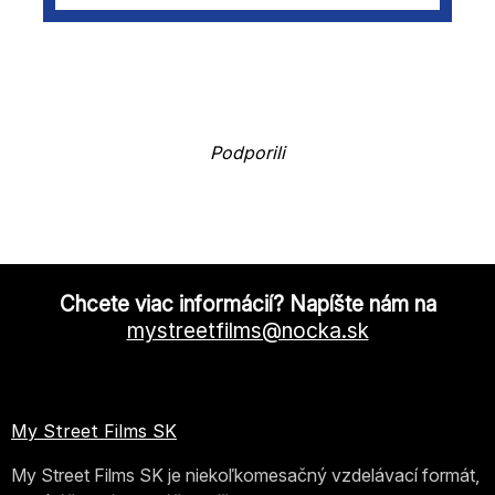
Podporili
Chcete viac informácií? Napíšte nám na
mystreetfilms@nocka.sk
My Street Films SK
My Street Films SK je niekoľkomesačný vzdelávací formát,