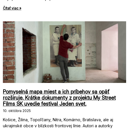
Čítať viac »
Pomyselná mapa miest a ich príbehov sa opäť
rozširuje. Krátke dokumenty z projektu My Street
Films SK uvedie festival Jeden svet.
10. októbra 2025
Košice, Žilina, Topoľčany, Nitra, Komárno, Bratislava, ale aj
ukrajinské obce v blízkosti frontovej línie. Autori a autorky